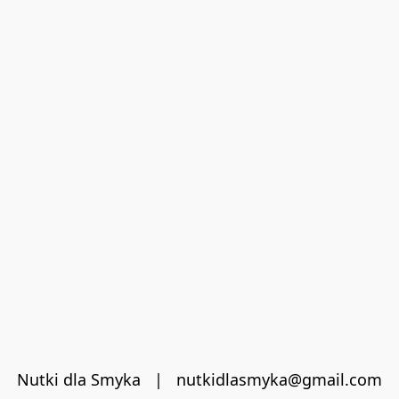
Nutki dla Smyka   |   nutkidlasmyka@gmail.com